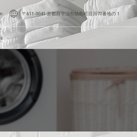
m
〒611-0041 京都府宇治市槙島町目川70番地の 1
録