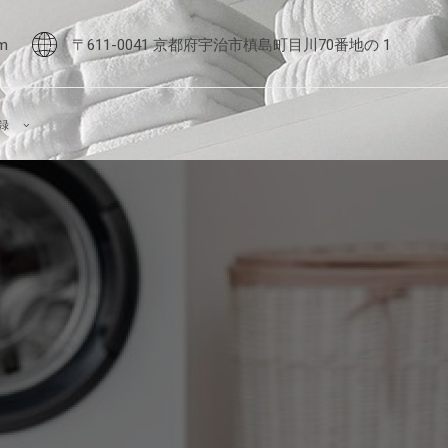
m
〒611-0041 京都府宇治市槙島町目川70番地の 1
録