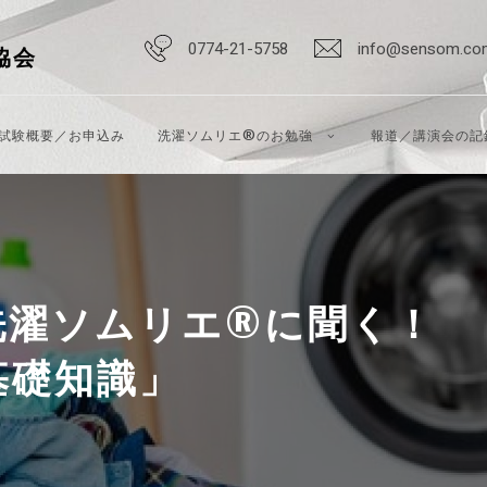
0774-21-5758
info@sensom.co
協会
試験概要／お申込み
洗濯ソムリエ®のお勉強
報道／講演会の記
洗濯ソムリエ®に聞く！
基礎知識」