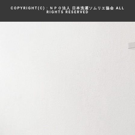
COPYRIGHT(C) : ＮＰＯ法人 日本洗濯ソムリエ協会
ALL
RIGHTS RESERVED